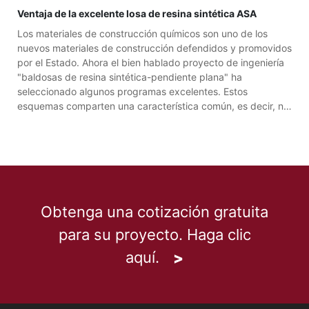
Ventaja de la excelente losa de resina sintética ASA
Los materiales de construcción químicos son uno de los
nuevos materiales de construcción defendidos y promovidos
por el Estado. Ahora el bien hablado proyecto de ingeniería
"baldosas de resina sintética-pendiente plana" ha
seleccionado algunos programas excelentes. Estos
esquemas comparten una característica común, es decir, no
sólo importa el modelo innovador y los colores brillantes de
la casa, sino también la buena combinación con el entorno
circundante en su conjunto. Lo
Obtenga una cotización gratuita
para su proyecto. Haga clic
aquí.