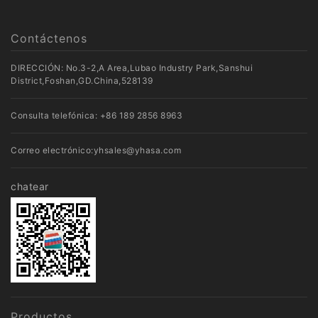
Contáctenos
DIRECCIÓN: No.3-2,A Area,Lubao Industry Park,Sanshui
District,Foshan,GD.China,528139
Consulta telefónica:
+86 189 2856 8963
Correo electrónico:
yhsales@yhasa.com
chatear
Productos