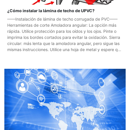
¿Cómo instalar la lámina de techo de UPVC?
——Instalación de lámina de techo corrugada de PVC——
Herramientas de corte Amoladora angular: La opción más
rápida. Utilice protección para los oídos y los ojos. Pinte o
imprima los bordes cortados para evitar la oxidación. Sierra
circular: más lenta que la amoladora angular, pero sigue las
mismas instrucciones. Utilice una hoja de metal y espere que
se desgaste rápidamente. Nibbler: Efectivo si está
clasificado para el metal y calibre correctos. Tijeras de
hojalatero: lentas