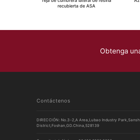
Teja de cumbrera lateral de resina
Az
recubierta de ASA
Obtenga una 
Contáctenos
DIRECCIÓN: No.3-2,A Area,Lubao Industry Park,Sansh
District,Foshan,GD.China,528139