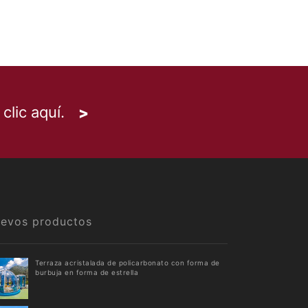
clic aquí.
uevos productos
Terraza acristalada de policarbonato con forma de
burbuja en forma de estrella