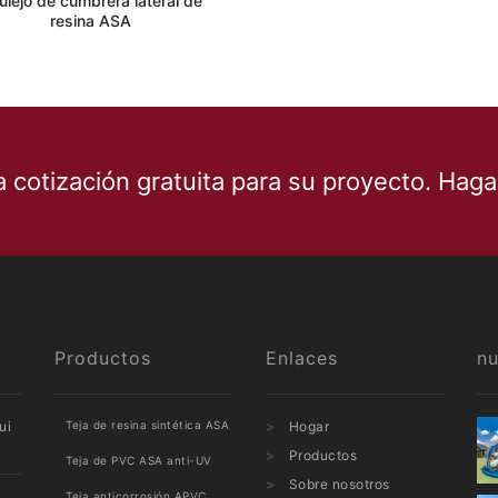
ulejo de cumbrera lateral de
resina ASA
cotización gratuita para su proyecto. Haga 
Productos
Enlaces
n
ui
Teja de resina sintética ASA
Hogar
Productos
Teja de PVC ASA anti-UV
Sobre nosotros
Teja anticorrosión APVC