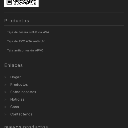
Productos
Teja de resina sintética ASA
Teja de PVC ASA anti-UV
Teja anticorrosión APVC
Enlaces
Hogar
Productos
Sobre nosotros
Noticias
Caso
Contáctenos
nuevos productos