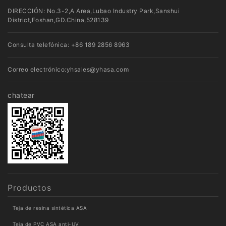
DIRECCIÓN: No.3-2,A Area,Lubao Industry Park,Sanshui
District,Foshan,GD.China,528139
Consulta telefónica:
+86 189 2856 8963
Correo electrónico:
yhsales@yhasa.com
chatear
Productos
Teja de resina sintética ASA
Teja de PVC ASA anti-UV