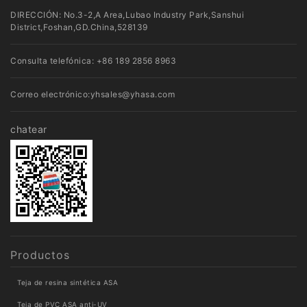
DIRECCIÓN: No.3-2,A Area,Lubao Industry Park,Sanshui
District,Foshan,GD.China,528139
Consulta telefónica:
+86 189 2856 8963
Correo electrónico:
yhsales@yhasa.com
chatear
Productos
Teja de resina sintética ASA
Teja de PVC ASA anti-UV